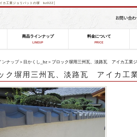
カ工業ジョリパットの塀 bz022│
商品ラインナップ
料金について
LINEUP
PRICE
インナップ
＞
目かくし_bz
＞ブロック塀用三州瓦、淡路瓦 アイカ工業ジョ
ック塀用三州瓦、淡路瓦 アイカ工業