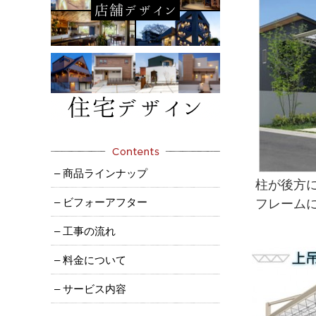
– 商品ラインナップ
柱が後方
– ビフォーアフター
フレーム
– 工事の流れ
– 料金について
– サービス内容