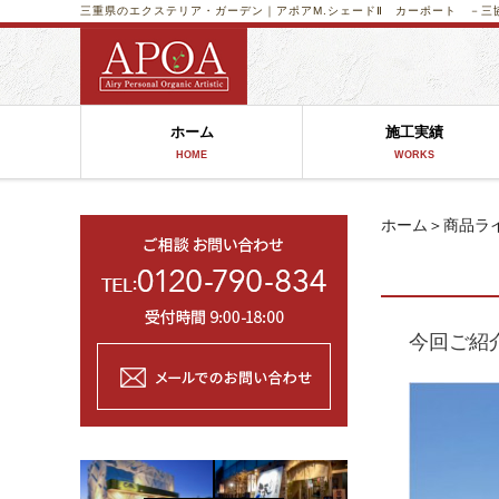
三重県のエクステリア・ガーデン｜アポア
M.シェードⅡ カーポート －三
ホーム
施工実績
HOME
WORKS
ホーム
＞
商品ラ
今回ご紹