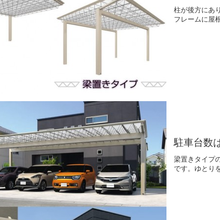
柱が後方にあ
フレームに屋
駐車台数
梁置きタイプ
です。ゆとり