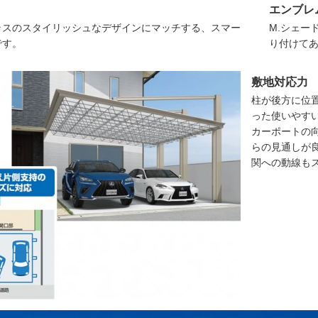
エンブレ
ラスのスタイリッシュなデザインにマッチする、スマー
M.シェー
です。
り付けて
敷地対応力
柱が後方に位
った使いやす
カーポートの
らの見通しが
関への動線も