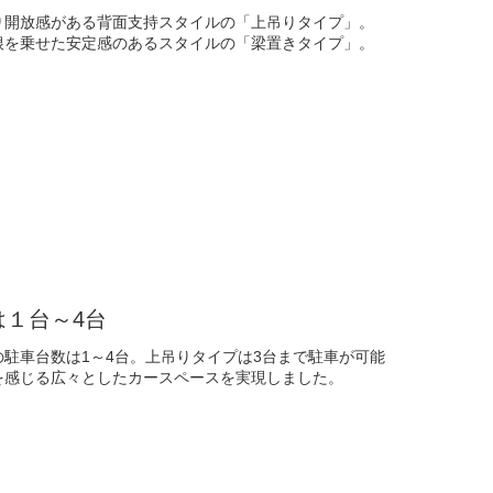
り開放感がある背面支持スタイルの「上吊りタイプ」。
根を乗せた安定感のあるスタイルの「梁置きタイプ」。
は１台～4台
の駐車台数は1～4台。上吊りタイプは3台まで駐車が可能
を感じる広々としたカースペースを実現しました。