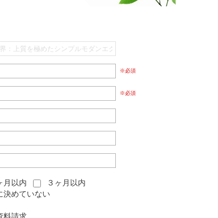
※必須
※必須
ヶ月以内
３ヶ月以内
に決めていない
資料請求