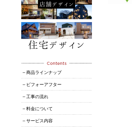
– 商品ラインナップ
– ビフォーアフター
– 工事の流れ
– 料金について
– サービス内容