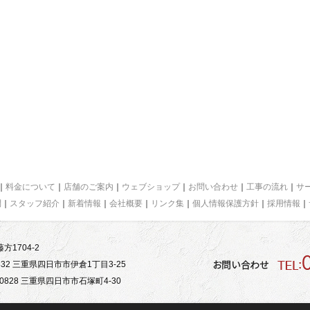
｜
料金について
｜
店舗のご案内
｜
ウェブショップ
｜
お問い合わせ
｜
工事の流れ
｜
サ
問
｜
スタッフ紹介
｜
新着情報
｜
会社概要
｜
リンク集
｜
個人情報保護方針
｜
採用情報
｜
方1704-2
32 三重県四日市市伊倉1丁目3-25
828 三重県四日市市石塚町4-30