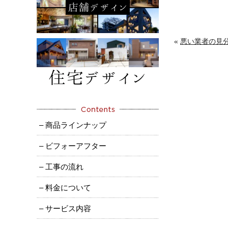
«
悪い業者の見
– 商品ラインナップ
– ビフォーアフター
– 工事の流れ
– 料金について
– サービス内容