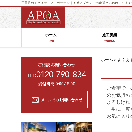
三重県のエクステリア・ガーデン｜アポア
プランでの希望といわれてもよく
ホーム
施工実績
HOME
WORKS
ホーム
＞
よくあ
ご希望です
のお気持ち
よろしけれ
一生に一度
お気に入り