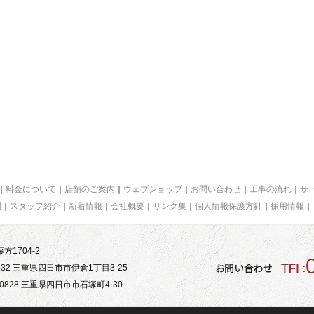
｜
料金について
｜
店舗のご案内
｜
ウェブショップ
｜
お問い合わせ
｜
工事の流れ
｜
サ
問
｜
スタッフ紹介
｜
新着情報
｜
会社概要
｜
リンク集
｜
個人情報保護方針
｜
採用情報
｜
方1704-2
32 三重県四日市市伊倉1丁目3-25
828 三重県四日市市石塚町4-30